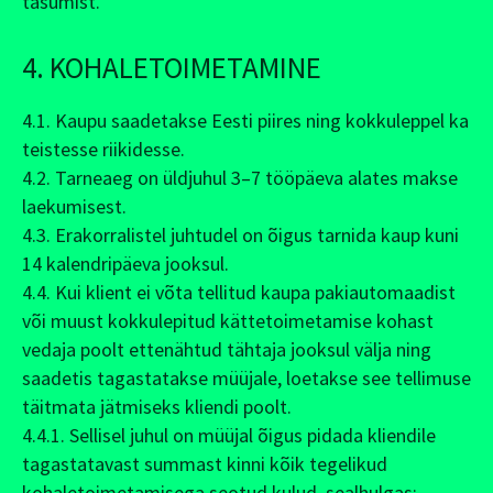
tasumist.
4. KOHALETOIMETAMINE
4.1. Kaupu saadetakse Eesti piires ning kokkuleppel ka
teistesse riikidesse.
4.2. Tarneaeg on üldjuhul 3–7 tööpäeva alates makse
laekumisest.
4.3. Erakorralistel juhtudel on õigus tarnida kaup kuni
14 kalendripäeva jooksul.
4.4. Kui klient ei võta tellitud kaupa pakiautomaadist
või muust kokkulepitud kättetoimetamise kohast
vedaja poolt ettenähtud tähtaja jooksul välja ning
saadetis tagastatakse müüjale, loetakse see tellimuse
täitmata jätmiseks kliendi poolt.
4.4.1. Sellisel juhul on müüjal õigus pidada kliendile
tagastatavast summast kinni kõik tegelikud
kohaletoimetamisega seotud kulud, sealhulgas: