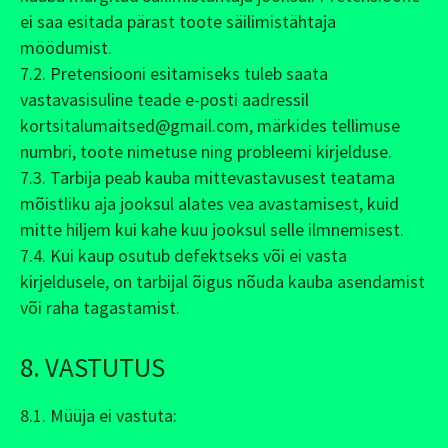
ei saa esitada pärast toote säilimistähtaja
möödumist.
7.2. Pretensiooni esitamiseks tuleb saata
vastavasisuline teade e-posti aadressil
kortsitalumaitsed@gmail.com, märkides tellimuse
numbri, toote nimetuse ning probleemi kirjelduse.
7.3. Tarbija peab kauba mittevastavusest teatama
mõistliku aja jooksul alates vea avastamisest, kuid
mitte hiljem kui kahe kuu jooksul selle ilmnemisest.
7.4. Kui kaup osutub defektseks või ei vasta
kirjeldusele, on tarbijal õigus nõuda kauba asendamist
või raha tagastamist.
8. VASTUTUS
8.1. Müüja ei vastuta: