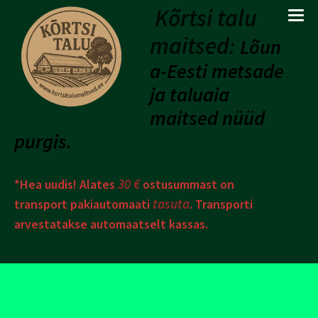
Kõrtsi talu
maitsed
:
Lõun
a-Eesti metsade
ja taluaia
maitsed nüüd
purgis.
30 €
*Hea uudis! Alates
ostusummast on
tasuta
transport pakiautomaati
. Transporti
arvestatakse automaatselt kassas.