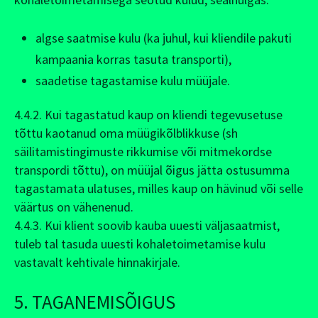
algse saatmise kulu (ka juhul, kui kliendile pakuti
kampaania korras tasuta transporti),
saadetise tagastamise kulu müüjale.
4.4.2. Kui tagastatud kaup on kliendi tegevusetuse
tõttu kaotanud oma müügikõlblikkuse (sh
säilitamistingimuste rikkumise või mitmekordse
transpordi tõttu), on müüjal õigus jätta ostusumma
tagastamata ulatuses, milles kaup on hävinud või selle
väärtus on vähenenud.
4.4.3. Kui klient soovib kauba uuesti väljasaatmist,
tuleb tal tasuda uuesti kohaletoimetamise kulu
vastavalt kehtivale hinnakirjale.
5. TAGANEMISÕIGUS