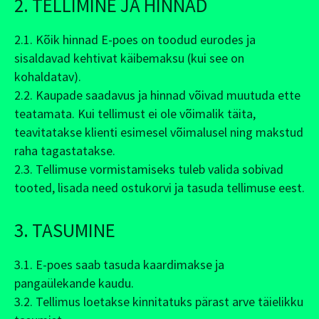
2. TELLIMINE JA HINNAD
2.1. Kõik hinnad E-poes on toodud eurodes ja
sisaldavad kehtivat käibemaksu (kui see on
kohaldatav).
2.2. Kaupade saadavus ja hinnad võivad muutuda ette
teatamata. Kui tellimust ei ole võimalik täita,
teavitatakse klienti esimesel võimalusel ning makstud
raha tagastatakse.
2.3. Tellimuse vormistamiseks tuleb valida sobivad
tooted, lisada need ostukorvi ja tasuda tellimuse eest.
3. TASUMINE
3.1. E-poes saab tasuda kaardimakse ja
pangaülekande kaudu.
3.2. Tellimus loetakse kinnitatuks pärast arve täielikku