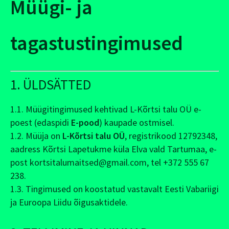
Müügi- ja
tagastustingimused
1. ÜLDSÄTTED
1.1. Müügitingimused kehtivad L-Kõrtsi talu OÜ e-
poest (edaspidi
E-pood
) kaupade ostmisel.
1.2. Müüja on
L-Kõrtsi talu OÜ
, registrikood 12792348,
aadress Kõrtsi Lapetukme küla Elva vald Tartumaa, e-
post kortsitalumaitsed@gmail.com, tel +372 555 67
238.
1.3. Tingimused on koostatud vastavalt Eesti Vabariigi
ja Euroopa Liidu õigusaktidele.