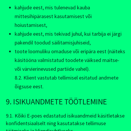
kahjude eest, mis tulenevad kauba
mittesihipärasest kasutamisest või
hoiustamisest,
kahjude eest, mis tekivad juhul, kui tarbija ei järgi
pakendil toodud säilitamisjuhiseid,
toote loomuliku omaduse või eripära eest (näiteks
käsitööna valmistatud toodete väiksed maitse-
või värvierinevused partiide vahel).
8.2. Klient vastutab tellimisel esitatud andmete
õigsuse eest.
9. ISIKUANDMETE TÖÖTLEMINE
9.1. Kõiki E-poes edastatud isikuandmeid käsitletakse
konfidentsiaalselt ning kasutatakse tellimuse
täitmiseks ja kliendisuhtluseks.