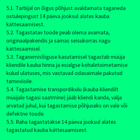
5.1. Tarbijal on õigus põhjust avaldamata taganeda
ostulepingust 14 päeva jooksul alates kauba
kättesaamisest.
5.2. Tagastatav toode peab olema avamata,
originaalpakendis ja samas seisukorras nagu
kättesaamisel.
5.3. Taganemisõiguse kasutamisel tagastab müüja
kliendile kauba hinna ja esialgse kohaletoimetamise
kulud ulatuses, mis vastavad odavaimale pakutud
tarneviisile.
5.4. Tagastamise transpordikulu (kauba kliendilt
müüjale tagasi saatmine) jääb kliendi kanda, välja
arvatud juhul, kui tagastamise põhjuseks on vale või
defektne toode.
5.5. Raha tagastatakse 14 päeva jooksul alates
tagastatud kauba kättesaamisest.