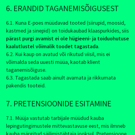
6. ERANDID TAGANEMISÕIGUSEST
6.1. Kuna E-poes müüdavad tooted (siirupid, moosid,
kastmed ja sinepid) on toidukaubad klaaspurkides, siis
pärast purgi avamist ei ole hügieeni- ja toiduohutuse
kaalutlustel võimalik toodet tagastada
.
6.2. Kui kaup on avatud või rikutud viisil, mis ei
võimalda seda uuesti müüa, kaotab klient
taganemisõiguse.
6.3. Tagastada saab ainult avamata ja rikkumata
pakendis tooteid.
7. PRETENSIOONIDE ESITAMINE
7.1. Müüja vastutab tarbijale müüdud kauba
lepingutingimustele mittevastavuse eest, mis ilmneb
kauba märgitud säilimistähtaja jooksul. Pretensioone