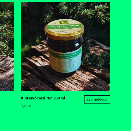
Kuusevõrsesiirup 250 ml
Läbi müüdud
7,00 €