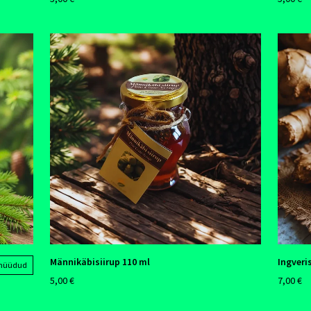
Männikäbisiirup 110 ml
Ingveris
 müüdud
5,00 €
7,00 €