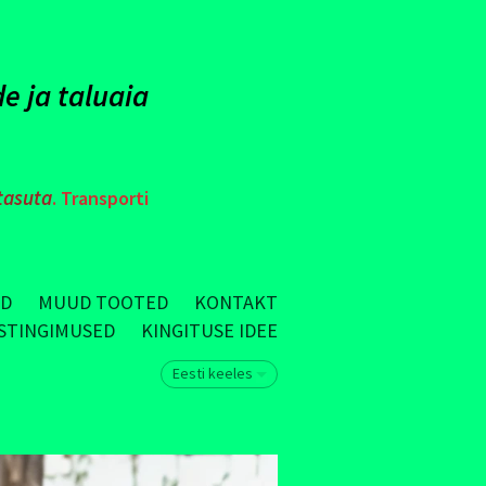
e ja taluaia
tasuta
. Transporti
ID
MUUD TOOTED
KONTAKT
USTINGIMUSED
KINGITUSE IDEE
Eesti keeles