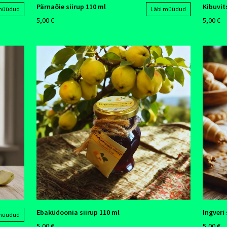
Pärnaõie siirup 110 ml
Kibuvit
 müüdud
Läbi müüdud
5,00 €
5,00 €
Ebaküdoonia siirup 110 ml
Ingveri 
 müüdud
5,00 €
5,00 €