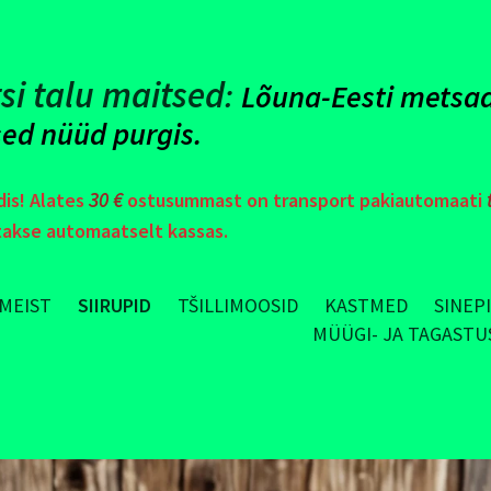
si talu maitsed
:
Lõuna-Eesti metsad
ed nüüd purgis.
30 €
is! Alates
ostusummast on transport pakiautomaati
takse automaatselt kassas.
MEIST
SIIRUPID
TŠILLIMOOSID
KASTMED
SINEP
MÜÜGI- JA TAGAST