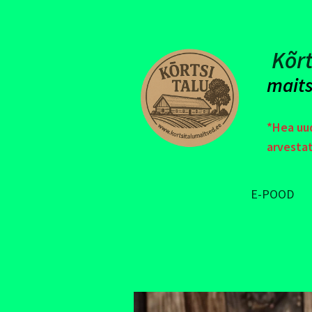
Kõrt
maits
*Hea uud
arvesta
E-POOD