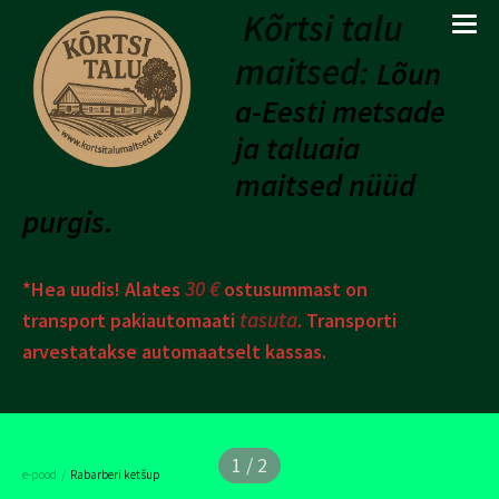
Kõrtsi talu
maitsed
:
Lõun
a-Eesti metsade
ja taluaia
maitsed nüüd
purgis.
30 €
*Hea uudis! Alates
ostusummast on
tasuta
transport pakiautomaati
. Transporti
arvestatakse automaatselt kassas.
1 / 2
/
e-pood
Rabarberi ketšup