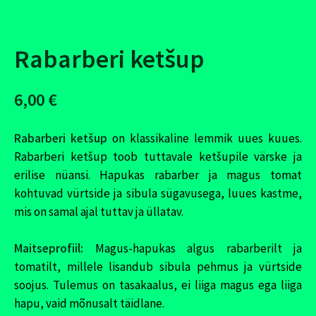
Rabarberi ketšup
6,00 €
Rabarberi ketšup
on klassikaline lemmik uues kuues.
Rabarberi ketšup toob tuttavale ketšupile värske ja
erilise nüansi. Hapukas rabarber ja magus tomat
kohtuvad vürtside ja sibula sügavusega, luues kastme,
mis on samal ajal tuttav ja üllatav.
Maitseprofiil:
Magus-hapukas algus rabarberilt ja
tomatilt, millele lisandub sibula pehmus ja vürtside
soojus. Tulemus on tasakaalus, ei liiga magus ega liiga
hapu, vaid mõnusalt täidlane.