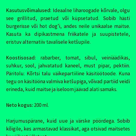
Kasutusvõimalused:
Ideaalne liharoogade kõrvale, olgu
see grillitud, praetud või küpsetatud. Sobib hästi
burgerisse või hot dog’i, andes neile unikaalse maitse.
Kasuta ka dipikastmena friikatele ja suupistetele,
eristuv alternatiiv tavalisele ketšupile.
Koostisosad:
rabarber, tomat, sibul, veiniäädikas,
suhkur, sool, jahvatatud kaneel, must pipar, pektiin.
Päritolu: Kõrtsi talu väikepartiiline käsitöötoode. Kuna
tegu on käsitööna valmiva ketšupiga, võivad partiid veidi
erineda, kuid maitse ja iseloom jäävad alati samaks.
Neto kogus:
200 ml.
Harjumuspärane, kuid uue ja värske pöördega. Sobib
kõigile, kes armastavad klassikat, aga otsivad maitsetes